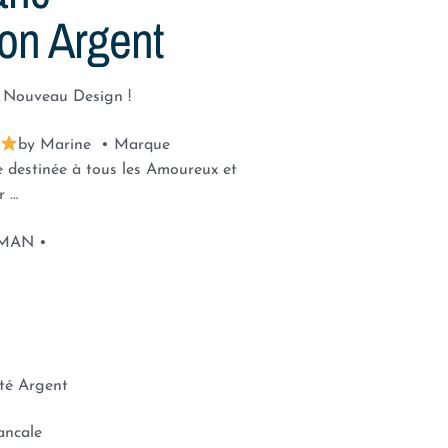
on Argent
… Nouveau Design !
by Marine • Marque
e destinée à tous les Amoureux et
r …
OMAN •
leté Argent
ancale