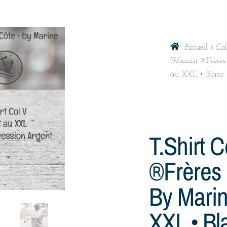
Accueil
Co
Woman ®Frères d
au XXL • Blanc 
T.shirt 
®Frères 
By Mari
XXL • Bl