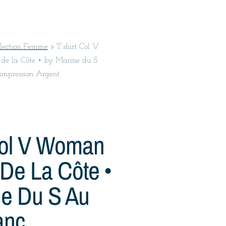
llection Femme
T.shirt Col V
e la Côte • by Marine du S
impression Argent
Col V Woman
De La Côte •
ne Du S Au
anc