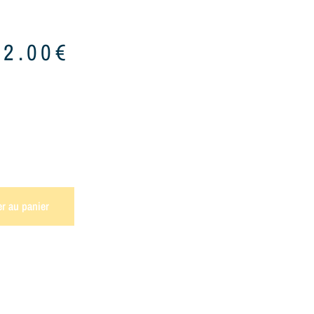
32.00
€
er au panier