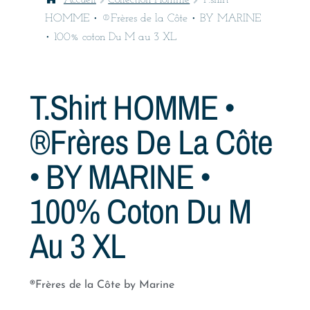
Accueil
Collection Homme
T.shirt
HOMME • ®Frères de la Côte • BY MARINE
• 100% coton Du M au 3 XL
T.shirt HOMME •
®Frères De La Côte
• BY MARINE •
100% Coton Du M
Au 3 XL
®Frères de la Côte by Marine