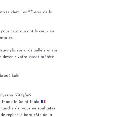
trée chez Les ®Frères de la
t pour ceux qui ont le cœur en
turier.
tra-stylé, ses gros œillets et ses
te devenir votre sweat préféré
 brodé kaki
olyester 330g/m2
Made In Saint-Malo
manche / si vous ne souhaitez
ra de replier le bord côte de la