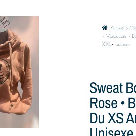
Accueil
Col
• Vieux rose • B
XXL• unisexe
Sweat Bo
Rose • B
Du XS A
Unisexe