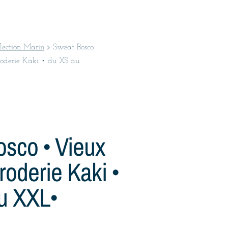
lection Marin
Sweat Bosco
roderie Kaki • du XS au
sco • Vieux
roderie Kaki •
u XXL•