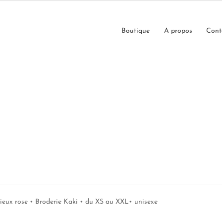
Boutique
A propos
Cont
ieux rose • Broderie Kaki • du XS au XXL• unisexe