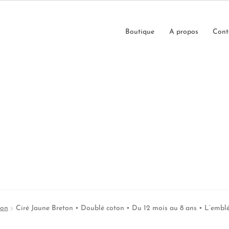
Boutique
A propos
Cont
çon
Ciré Jaune Breton • Doublé coton • Du 12 mois au 8 ans • L’emb