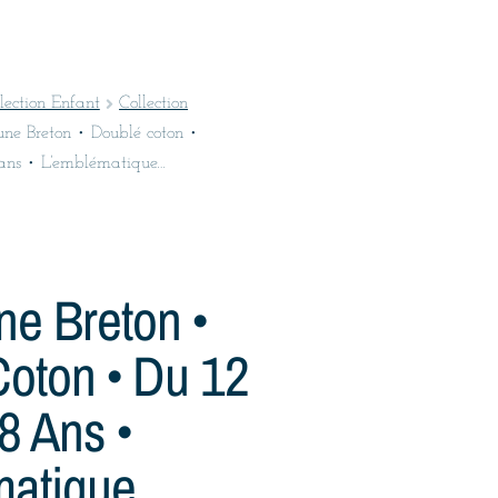
lection Enfant
Collection
une Breton • Doublé coton •
 ans • L’emblématique…
ne Breton •
oton • Du 12
8 Ans •
matique…