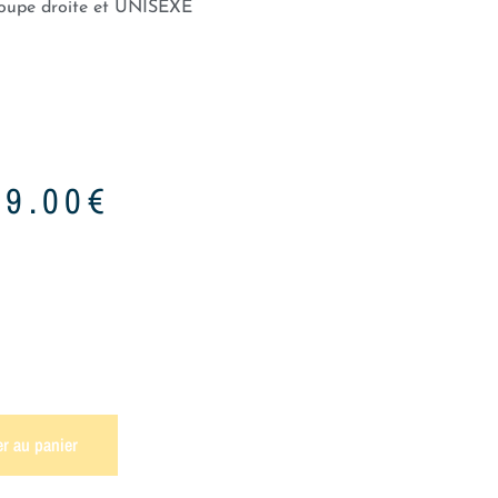
 coupe droite et UNISEXE
49.00
€
er au panier