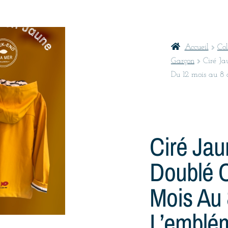
Accueil
Col
Garçon
Ciré Ja
Du 12 mois au 8
Ciré Jau
Doublé C
Mois Au 
L’emblé