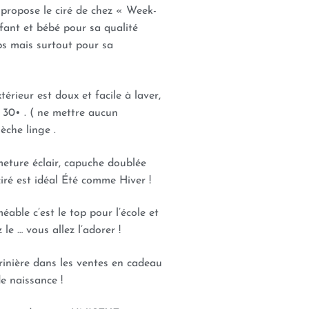
propose le ciré de chez « Week-
fant et bébé pour sa qualité
s mais surtout pour sa
rieur est doux et facile à laver,
 30• . ( ne mettre aucun
èche linge .
eture éclair, capuche doublée
iré est idéal Été comme Hiver !
able c’est le top pour l’école et
 le … vous allez l’adorer !
inière dans les ventes en cadeau
e naissance !