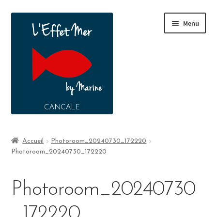
Menu
Boutique
Accueil
Photoroom_20240730_172220
Photoroom_20240730_172220
A propos
Contact
Photoroom_20240730
_172220