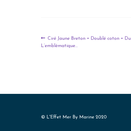
Ciré Jaune Breton • Doublé coton • Du
L’emblématique…
© L'Effet Mer By Marine 2020