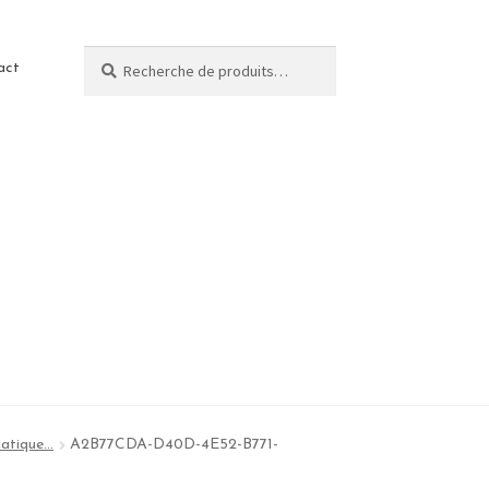
Recherche
act
matique…
A2B77CDA-D40D-4E52-B771-