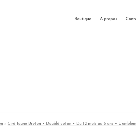
Boutique
A propos
Cont
on
Ciré Jaune Breton • Doublé coton • Du 12 mois au 8 ans • L’emblé