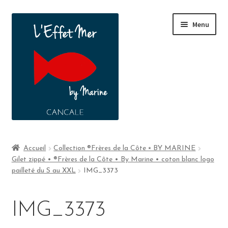
Menu
Boutique
Accueil
Collection ®Frères de la Côte ⭑ BY MARINE
Gilet zippé • ®Frères de la Côte • By Marine • coton blanc logo
A propos
pailleté du S au XXL
IMG_3373
Contact
IMG_3373