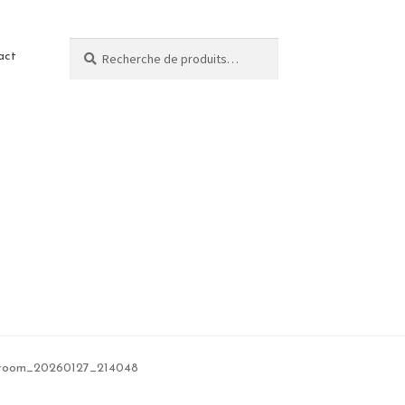
Recherche
act
room_20260127_214048