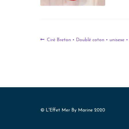
Ciré Breton • Doublé coton • unisexe •
© L'Effet Mer By Marine 2020