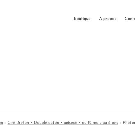
Boutique
A propos
Cont
on
Ciré Breton • Doublé coton • unisexe • du 12 mois au 8 ans
Photo