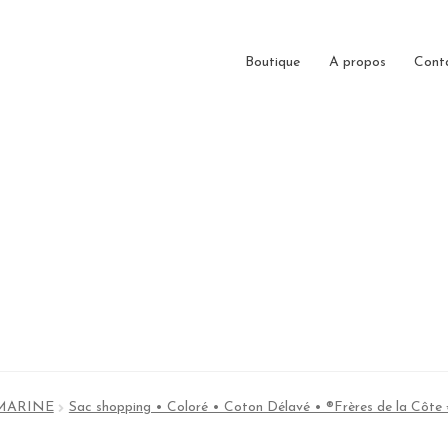
Boutique
A propos
Cont
Y MARINE
Sac shopping • Coloré • Coton Délavé • ®Frères de la Cô