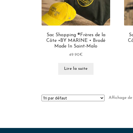
Sac Shopping ®Frères de la
S
Côte ⭑BY MARINE • Brodé
C
Made In Saint-Malo
49.90
€
Lire la suite
Affichage de 