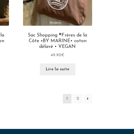
la
Sac Shopping ®Frères de la
on
Côte ⭑BY MARINE• coton
délavé • VEGAN
49.90
€
Lire la suite
1
2