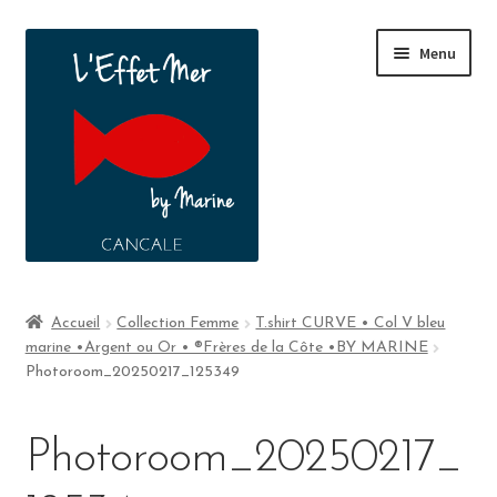
Menu
Boutique
Accueil
Collection Femme
T.shirt CURVE • Col V bleu
marine •Argent ou Or • ®Frères de la Côte •BY MARINE
A propos
Photoroom_20250217_125349
Contact
Photoroom_20250217_