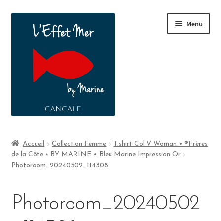
Menu
Boutique
Accueil
Collection Femme
T.shirt Col V Woman • ®Frères
de la Côte ⭑ BY MARINE • Bleu Marine Impression Or
A propos
Photoroom_20240502_114308
Contact
Photoroom_20240502