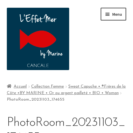
Menu
Boutique
Accueil
Collection Femme
Sweat Capuche • ®Frères de la
Côte •BY MARINE • Or ou argent pailleté • BIO • Woman
A propos
PhotoRoom_20231103_174655
Contact
PhotoRoom_20231103_