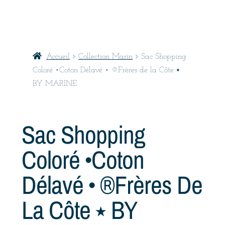
Accueil
Collection Marin
Sac Shopping
Coloré •Coton Délavé • ®Frères de la Côte ⭑
BY MARINE
Sac Shopping
Coloré •Coton
Délavé • ®Frères De
La Côte ⭑ BY