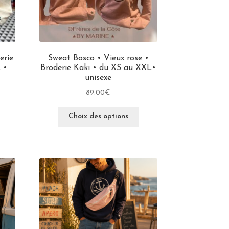
erie
Sweat Bosco • Vieux rose •
 •
Broderie Kaki • du XS au XXL•
unisexe
89.00
€
Choix des options