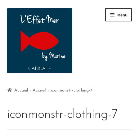
Menu
Boutique
Accueil
Accueil
iconmonstr-clothing-7
A propos
iconmonstr-clothing-7
Contact