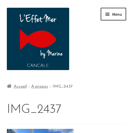
Menu
Boutique
Accueil
A propos
IMG_2437
A propos
IMG_2437
Contact