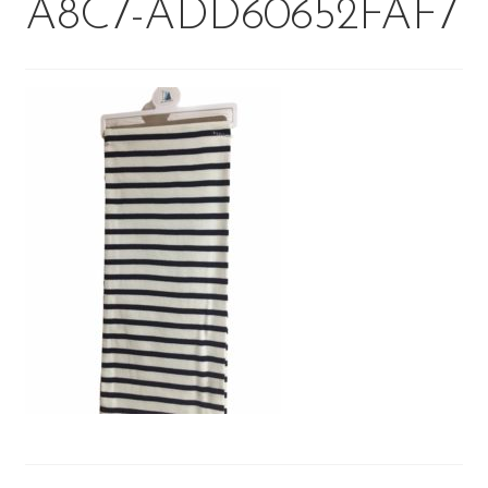
A8C7-ADD60652FAF7