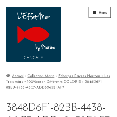
Menu
Boutique
Accueil
Collection Marin
Écharpes Rayées Horizon • Les
Trois mâts • 100%coton Différents COLORIS
3848D6F1-
A propos
82BB-4438-A8C7-ADD60652FAF7
Contact
3848D6F1-82BB-4438-