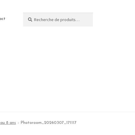
Recherche
act
au 8 ans
Photoroom_20260307_171117