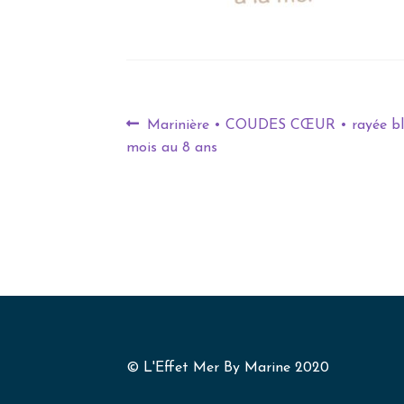
Marinière • COUDES CŒUR • rayée blan
mois au 8 ans
© L'Effet Mer By Marine 2020