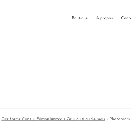
Boutique
A propos
Cont
Ciré forme Cape • Édition limitée • Or • du 6 au 24 mois
Photoroom