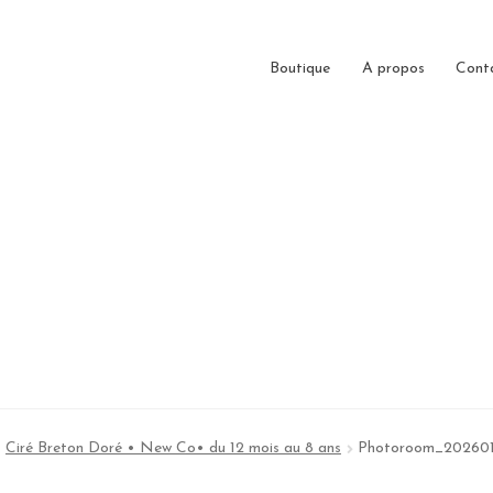
Boutique
A propos
Cont
Ciré Breton Doré • New Co• du 12 mois au 8 ans
Photoroom_202601