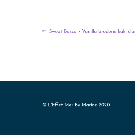
Sweat Bosco • Vanilla broderie kaki cl
© L'Effet Mer By Marine 2020