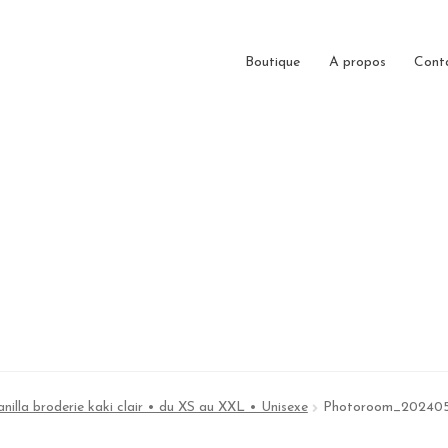
Boutique
A propos
Cont
illa broderie kaki clair • du XS au XXL • Unisexe
Photoroom_20240