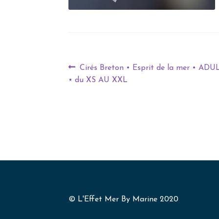
Cirés Breton • Esprit de la mer • AD
• du XS AU XXL
© L'Effet Mer By Marine 2020