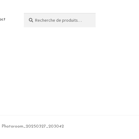
Recherche
act
Photoroom_20250327_203042