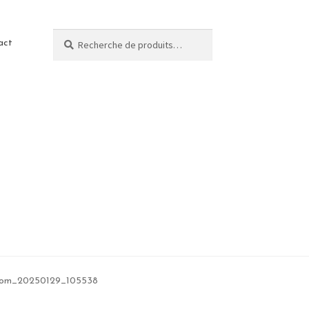
Recherche
act
oom_20250129_105538