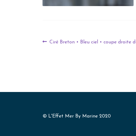
Ciré Breton • Bleu ciel • coupe droite 
© L'Effet Mer By Marine 2020