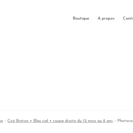
Boutique
A propos
Cont
on
Ciré Breton • Bleu ciel • coupe droite du 12 mois au 8 ans
Photor