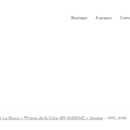
Boutique
A propos
Cont
at Le Bosco • ®Frères de la Côte ⭑BY MARINE • Unisexe
IMG_6126