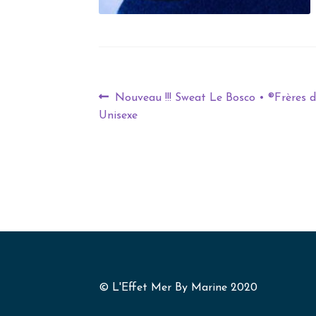
Nouveau !!! Sweat Le Bosco • ®Frères
Unisexe
© L'Effet Mer By Marine 2020