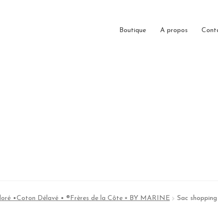
Boutique
A propos
Cont
loré •Coton Délavé • ®Frères de la Côte ⭑ BY MARINE
Sac shopping