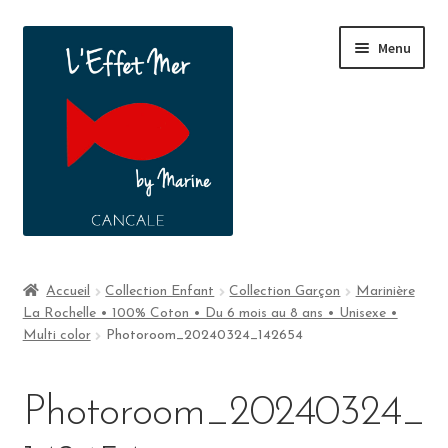
Menu
Boutique
Accueil
Collection Enfant
Collection Garçon
Marinière
La Rochelle • 100% Coton • Du 6 mois au 8 ans • Unisexe •
A propos
Multi color
Photoroom_20240324_142654
Contact
Photoroom_20240324_