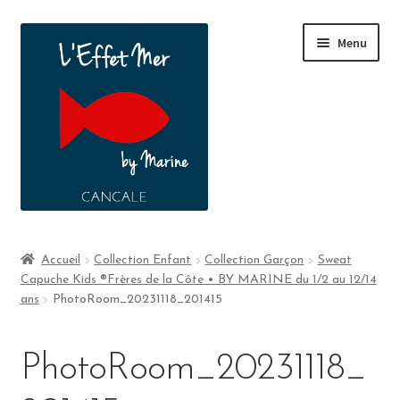
Menu
Boutique
Accueil
Collection Enfant
Collection Garçon
Sweat
Capuche Kids ®Frères de la Côte • BY MARINE du 1/2 au 12/14
A propos
ans
PhotoRoom_20231118_201415
Contact
PhotoRoom_20231118_