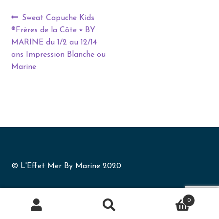
Sweat Capuche Kids
®Frères de la Côte ⭑ BY
MARINE du 1/2 au 12/14
ans Impression Blanche ou
Marine
© L'Effet Mer By Marine 2020
0
Recherche