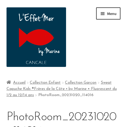
Menu
Boutique
Accueil
Collection Enfant
Collection Garçon
Sweat
Capuche Kids ®Frères de la Côte ⭑ by Marine • Fluorescent du
A propos
1/2 au 12/14 ans
PhotoRoom_20231020_114016
Contact
PhotoRoom_20231020